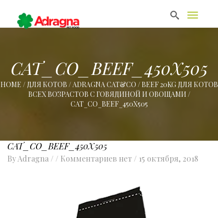
T
o
g
g
l
e
CAT_CO_BEEF_450X505
n
a
HOME
/
ДЛЯ КОТОВ
/
ADRAGNA CAT&CO
/
BEEF 20KG ДЛЯ КОТОВ
v
ВСЕХ ВОЗРАСТОВ C ГОВЯДИНОЙ И ОВОЩАМИ
/
i
g
CAT_CO_BEEF_450X505
a
t
i
o
CAT_CO_BEEF_450X505
n
By
Adragna
/ / Комментариев нет /
15 октября, 2018