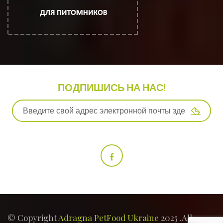
ПОДПИШИСЬ НА НАС!
© Copyright
Adragna PetFood Ukraine
2025 .All