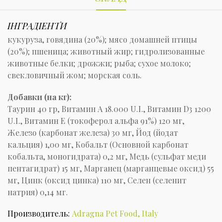
ІНГРАДІЕНТИ
кукуруза, говядина (20%); мясо домашней птицы
(20%); пшеница; животный жир; гидролизованные
животные белки; дрожжи; рыба; сухое молоко;
свекловичный жом; морская соль.
Добавки (на кг):
Таурин 40 гр, Витамин А 18.000 U.I., Витамин D3 1200
U.I., Витамин Е (токоферол альфа 91%) 120 мг,
Железо (карбонат железа) 30 мг, Йод (йодат
кальция) 1,00 мг, Кобальт (Основной карбонат
кобальта, моногидрата) 0,2 мг, Медь (сульфат меди
пентагидрат) 15 мг, Марганец (марганцевые оксид) 55
мг, Цинк (оксид цинка) 110 мг, Селен (селенит
натрия) 0,14 мг.
Производитель:
Adragna Pet Food, Italy