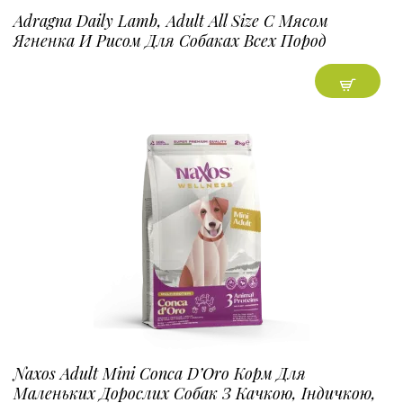
Adragna Daily Lamb, Adult All Size С Мясом
Ягненка И Рисом Для Собаках Всех Пород
Naxos Adult Mini Conca D’Oro Корм Для
Маленьких Дорослих Собак З Качкою, Індичкою,