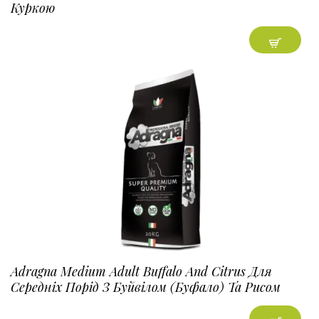
Куркою
Adragna Medium Adult Buffalo And Citrus Для
Середніх Порід З Буйвілом (буфало) Та Рисом