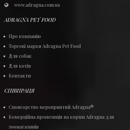
www.adragna.com.ua
ADRAGNA PET FOOD
Про компанію
Торгові марки Adragna Pet Food
Для собак
Для котів
Контакти
СПІВПРАЦЯ
Спонсорство мероприятий Adragna®
Комерційна пропозиція на корми Adragna для
зоомагазинів