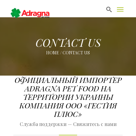
T
o
g
g
l
e
CONTACT US
n
a
HOME
/
CONTACT US
v
i
g
a
t
ОФИЦИАЛЬНЫЙ ИМПОРТЕР
i
ADRAGNA PET FOOD НА
o
n
ТЕРРИТОРИИ УКРАИНЫ
КОМПАНИЯ ООО «ГЕСТИЯ
ПЛЮС»
Служба поддержки — Свяжитесь с нами