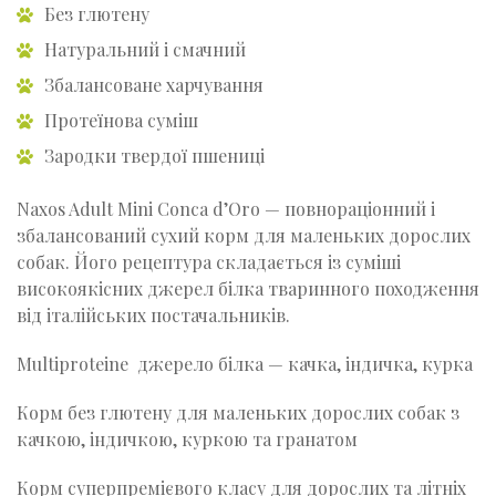
Без глютену
Натуральний і смачний
Збалансоване харчування
Протеїнова суміш
Зародки твердої пшениці
Naxos Adult Mini Conca d’Oro — повнораціонний і
збалансований сухий корм для маленьких дорослих
собак. Його рецептура складається із суміші
високоякісних джерел білка тваринного походження
від італійських постачальників.
Multiproteine джерело білка — качка, індичка, курка
Корм без глютену для маленьких дорослих собак з
качкою, індичкою, куркою та гранатом
Корм суперпремієвого класу для дорослих та літніх