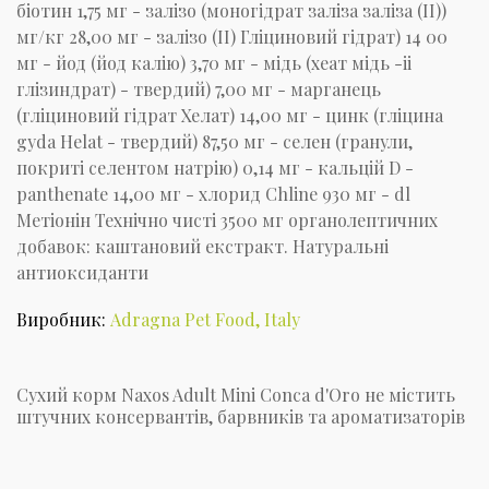
біотин 1,75 мг - залізо (моногідрат заліза заліза (II))
мг/кг 28,00 мг - залізо (II) Гліциновий гідрат) 14 00
мг - йод (йод калію) 3,70 мг - мідь (хеат мідь -ii
глізиндрат) - твердий) 7,00 мг - марганець
(гліциновий гідрат Хелат) 14,00 мг - цинк (гліцина
gyda Helat - твердий) 87,50 мг - селен (гранули,
покриті селентом натрію) 0,14 мг - кальцій D -
panthenate 14,00 мг - хлорид Chline 930 мг - dl
Метіонін Технічно чисті 3500 мг органолептичних
добавок: каштановий екстракт. Натуральні
антиоксиданти
Виробник:
Adragna Pet Food, Italy
Сухий корм Naxos Adult Mini Conca d'Oro не містить
штучних консервантів, барвників та ароматизаторів