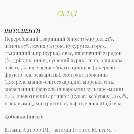
СКЛАД
ІНГРАДІЕНТИ
Перероблений тваринний білок 33%(курка 21%,
індичка 7%, качка 5%) рис, кукурудза, горох,
тваринний жир (курка), овес, пшеничний зародок
5%, дріжджі пивні, сушений буряк, льон, оливкова
олія 0, 5%, висушена м'якоть цикорію (джерело
фрукто-олігосахаридів), екстракт дріжджів
(джерело манно-олігосахаридів), морська сіль,
зневоденний фенхель (пінарський вульгаре-млин)
0,1%, зневоднений артишок (Cynara scolymus L.) 0,1%,
глюкозамін,, Хондроїтин сульфат, Юкка Шидігера.
Добавки (на кг):
Вітамін А 21 000 ІМ, - вітамін D3 1 400 М. 1,75 мг -