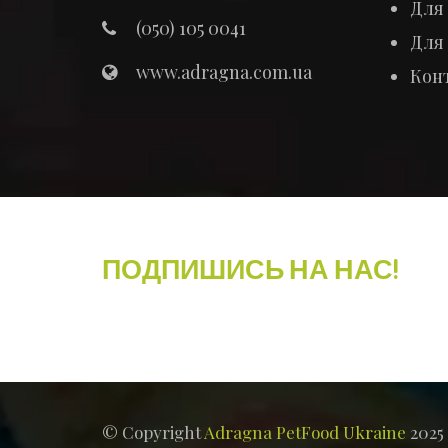
Для 
(050) 105 0041
Для
www.adragna.com.ua
Кон
ПОДПИШИСЬ НА НАС!
© Copyright
Adragna PetFood Ukraine
2025 