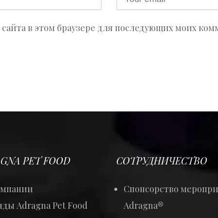
с сайта в этом браузере для последующих моих ком
GNA PET FOOD
СОТРУДНИЧЕСТВО
омпании
Спонсорство меропр
ды Adragna Pet Food
Adragna®