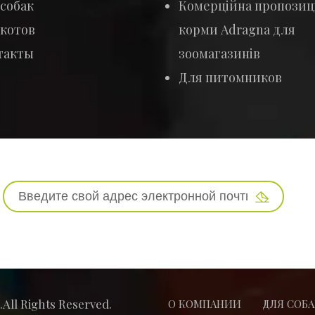
собак
Комерційна пропозиці
 котов
корми Adragna для
такты
зоомагазинів
Для питомников
.All Rights Reserved.
О КОМПАНИИ
ДЛЯ СОБА