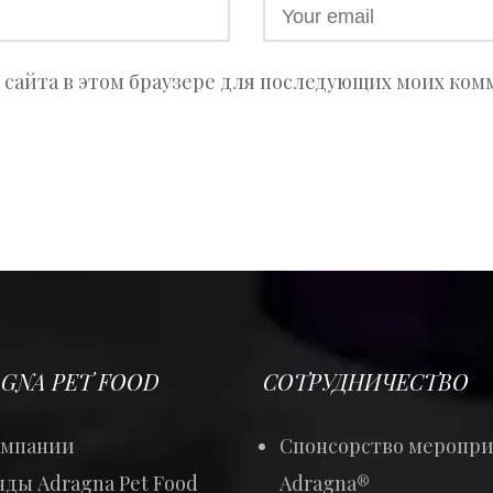
с сайта в этом браузере для последующих моих ком
GNA PET FOOD
СОТРУДНИЧЕСТВО
омпании
Спонсорство меропр
ды Adragna Pet Food
Adragna®