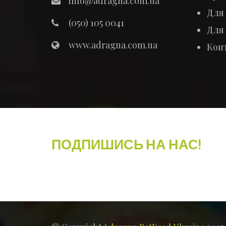
info@adragna.com.ua
Для 
(050) 105 0041
Для
www.adragna.com.ua
Кон
ПОДПИШИСЬ НА НАС!