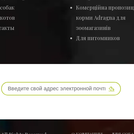
собак
Комерційна пропозиці
 котов
корми Adragna для
такты
зоомагазинів
Для питомников