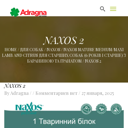
T
o
g
g
l
e
NAXOS 2
n
a
HOME
/
ДЛЯ СОБАК
/
NAXOS
/
NAXOS MATURE MEDIUM/MAXI
v
LAMB AND CITRUS ДЛЯ СТАРШИХ СОБАК (6 РОКІВ І СТАРШЕ) З
i
g
БАРАНИНОЮ ТА ГРАНАТОМ
/
NAXOS 2
a
t
i
o
NAXOS 2
n
By
Adragna
/ / Комментариев нет /
27 января, 2025