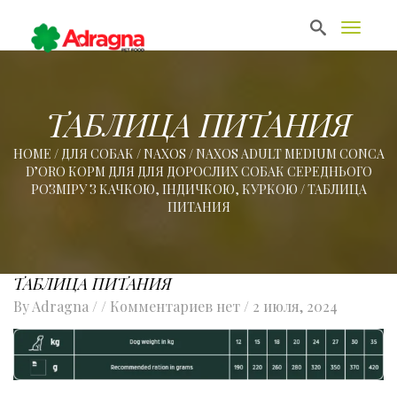
T
o
g
g
l
e
ТАБЛИЦА ПИТАНИЯ
n
a
HOME
/
ДЛЯ СОБАК
/
NAXOS
/
NAXOS ADULT MEDIUM CONCA
v
D’ORO КОРМ ДЛЯ ДЛЯ ДОРОСЛИХ СОБАК СЕРЕДНЬОГО
i
g
РОЗМІРУ З КАЧКОЮ, ІНДИЧКОЮ, КУРКОЮ
/
ТАБЛИЦА
a
ПИТАНИЯ
t
i
o
n
ТАБЛИЦА ПИТАНИЯ
By
Adragna
/ / Комментариев нет /
2 июля, 2024