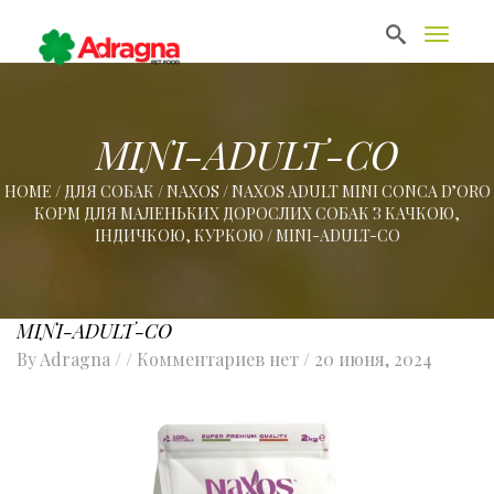
T
o
g
g
l
e
MINI-ADULT-CO
n
a
HOME
/
ДЛЯ СОБАК
/
NAXOS
/
NAXOS ADULT MINI CONCA D’ORO
v
КОРМ ДЛЯ МАЛЕНЬКИХ ДОРОСЛИХ СОБАК З КАЧКОЮ,
i
g
ІНДИЧКОЮ, КУРКОЮ
/
MINI-ADULT-CO
a
t
i
o
MINI-ADULT-CO
n
By
Adragna
/ / Комментариев нет /
20 июня, 2024